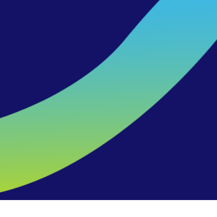
Matrícula general
Socios: $80.000.-
No socios: $130.000.-
Con tu inscripción podés:
Participar de forma presencial en las tres
mañanas del 57° Coloquio.
Asistir a los dos almuerzos del Coloquio del
jueves 14 y viernes 15.
Compartir espacios de networking presencial.
Asegurá tu lugar y volvé a vivir el Coloquio IDEA.
¡Evento finalizado!